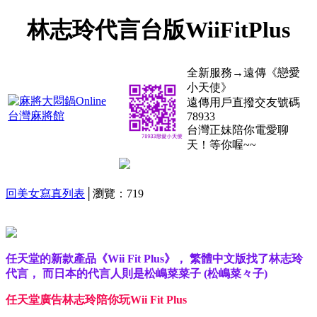
林志玲代言台版WiiFitPlus
全新服務→遠傳《戀愛
小天使》
遠傳用戶直撥交友號碼
78933
台灣正妹陪你電愛聊
天！等你喔~~
回美女寫真列表
│瀏覽：719
任天堂的新款產品《Wii Fit Plus》， 繁體中文版找了林志玲
代言， 而日本的代言人則是松嶋菜菜子 (松嶋菜々子)
任天堂廣告林志玲陪你玩Wii Fit Plus