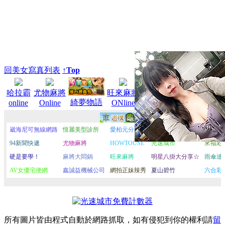
回美女寫真列表
↑Top
麻將大
A383
榮耀騎
哈拉霸
尤物麻將
旺來麻將
影音城
綺夢物語
online
Online
ONline
悶鍋
士團
所有圖片皆由程式自動於網路抓取，如有侵犯到你的權利請
留