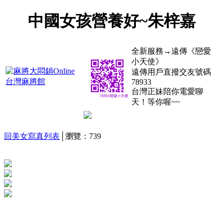
中國女孩營養好~朱梓嘉
全新服務→遠傳《戀愛
小天使》
遠傳用戶直撥交友號碼
78933
台灣正妹陪你電愛聊
天！等你喔~~
回美女寫真列表
│瀏覽：739