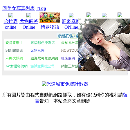
回美女寫真列表
↑Top
麻將大
A383
榮耀騎
哈拉霸
尤物麻將
旺來麻將
影音城
綺夢物語
online
Online
ONline
悶鍋
士團
所有圖片皆由程式自動於網路抓取，如有侵犯到你的權利請
留
言
告知，本站會將文章刪除。