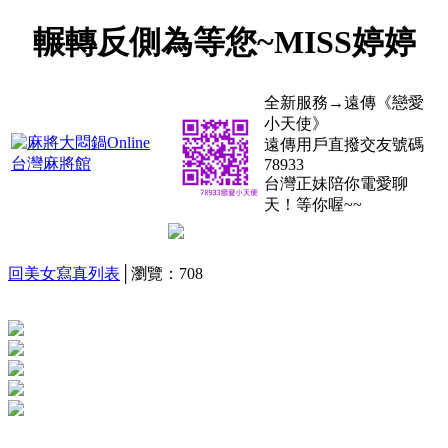
輾轉反側為等您~MISS婷婷
全新服務→遠傳《戀愛
小天使》
遠傳用戶直撥交友號碼
78933
台灣正妹陪你電愛聊
天！等你喔~~
回美女寫真列表
│瀏覽：708