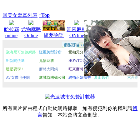
回美女寫真列表
↑Top
麻將大
A383
榮耀騎
哈拉霸
尤物麻將
旺來麻將
影音城
綺夢物語
online
Online
ONline
悶鍋
士團
所有圖片皆由程式自動於網路抓取，如有侵犯到你的權利請
留
言
告知，本站會將文章刪除。